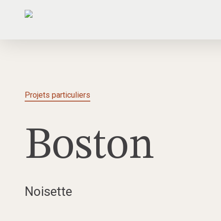
Skip
to
main
content
Projets particuliers
Boston
Noisette