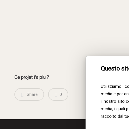
Interiology-
WalnutWithATwist-
Kitchen2-
Interiology-
L
WalnutWithATwist-
Dining1-
L
Questo sit
Ce projet t’a plu ?
Utilizziamo i c
media e per ana
Share
0
il nostro sito 
media, i quali
raccolto dal tuo