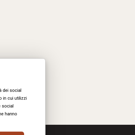
Interiology-
WalnutWithATwist-
Kitchen4-
L
à dei social
in cui utilizzi
e social
che hanno