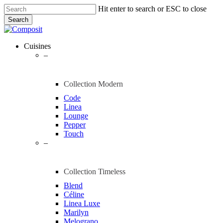
Skip
Hit enter to search or ESC to close
to
Search
main
Close
content
Search
Menu
Cuisines
–
Collection Modern
Code
Linea
Lounge
Pepper
Touch
–
Collection Timeless
Blend
Céline
Linea Luxe
Marilyn
Melograno