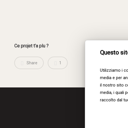
11-
-
-
Bar
Ce projet t’a plu ?
Questo sit
Share
1
Utilizziamo i c
media e per ana
il nostro sito 
media, i quali
raccolto dal tuo