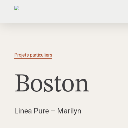
Skip
to
main
content
Projets particuliers
Boston
Linea Pure – Marilyn