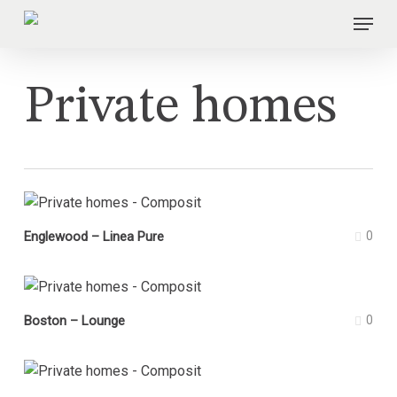
Skip
Menu
to
main
content
Private homes
Englewood – Linea Pure
0
Boston – Lounge
0