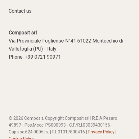
Contact us
Composit srl
Via Provinciale Fogliense N°41 61022 Montecchio di
Vallefoglia (PU) - Italy
Phone: +39 0721 90971
© 2026 Composit. Copyright Composit srl | R.E.A.Pesaro
49897 - Pos.Mecc. PS000993 - C.F./R.I.03039430156 -
Cap.soc.624.000€ i.v. | P.I. 01017800416 |
Privacy Policy
|
Cookie Policy