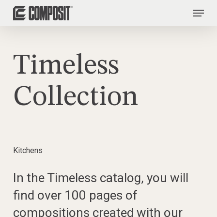
Skip
Menu
to
Close
main
Menu
content
Timeless
Collection
Kitchens
In the Timeless catalog, you will
find over 100 pages of
compositions created with our