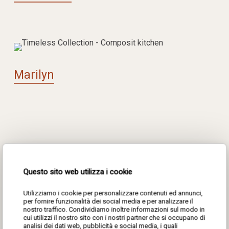
Marilyn
Download the new kitchen
Questo sito web utilizza i cookie
catalog dedicated to the
Utilizziamo i cookie per personalizzare contenuti ed annunci,
Timeless collection and
per fornire funzionalità dei social media e per analizzare il
nostro traffico. Condividiamo inoltre informazioni sul modo in
cui utilizzi il nostro sito con i nostri partner che si occupano di
discover the timeless design
analisi dei dati web, pubblicità e social media, i quali