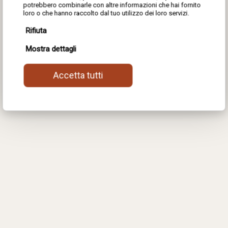
potrebbero combinarle con altre informazioni che hai fornito
of the Blend, Linea Luxe,
loro o che hanno raccolto dal tuo utilizzo dei loro servizi.
Rifiuta
Celine, Noisette, Melograno,
Mostra dettagli
and Marilyn collections.
Accetta tutti
Download the catalog