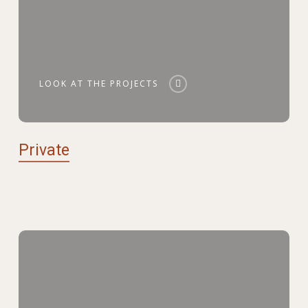
LOOK AT THE PROJECTS
Private
Look
at
the
projects