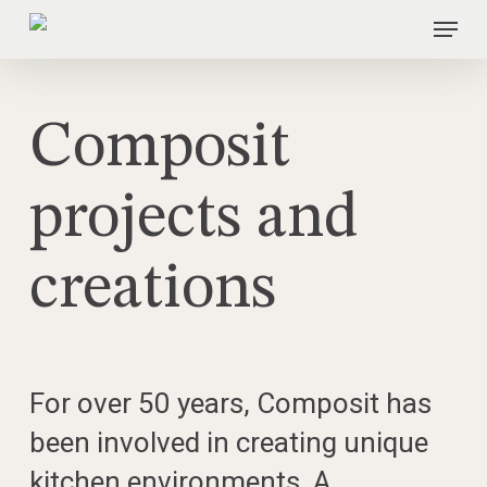
Skip
Menu
to
main
content
Composit
projects and
creations
For over 50 years, Composit has
been involved in creating unique
kitchen environments. A