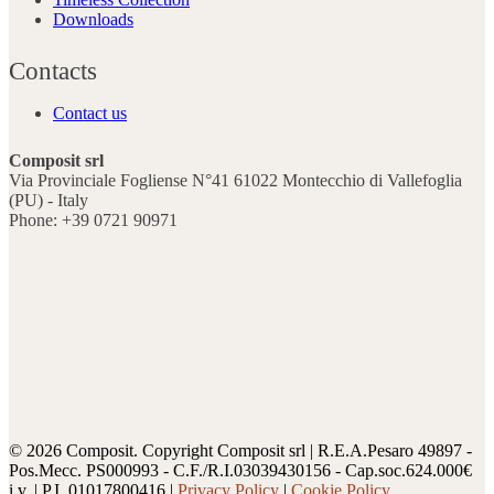
Downloads
Contacts
Contact us
Composit srl
Via Provinciale Fogliense N°41 61022 Montecchio di Vallefoglia
(PU) - Italy
Phone: +39 0721 90971
© 2026 Composit. Copyright Composit srl | R.E.A.Pesaro 49897 -
Pos.Mecc. PS000993 - C.F./R.I.03039430156 - Cap.soc.624.000€
i.v. | P.I. 01017800416 |
Privacy Policy
|
Cookie Policy