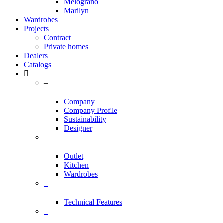
Melograno
Marilyn
Wardrobes
Projects
Contract
Private homes
Dealers
Catalogs
–
Company
Company Profile
Sustainability
Designer
–
Outlet
Kitchen
Wardrobes
–
Technical Features
–