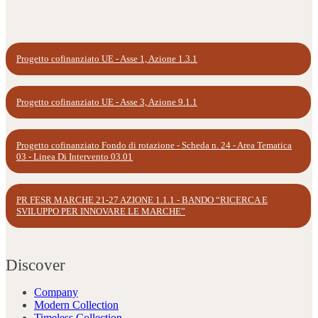
Progetto cofinanziato UE - Asse 1, Azione 1.3.1
Progetto cofinanziato UE - Asse 3, Azione 9.1.1
Progetto cofinanziato Fondo di rotazione - Scheda n. 24 - Area Tematica
03 - Linea Di Intervento 03.01
PR FESR MARCHE 21-27 AZIONE 1.1.1 - BANDO “RICERCA E
SVILUPPO PER INNOVARE LE MARCHE”
Discover
Company
Modern Collection
Timeless Collection