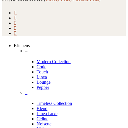
facebook
pinterest
linkedin
youtube
instagram
Close
Kitchens
Menu
–
Modern Collection
Code
Touch
Linea
Lounge
Pepper
–
Timeless Collection
Blend
Linea Luxe
Cèline
Noisette