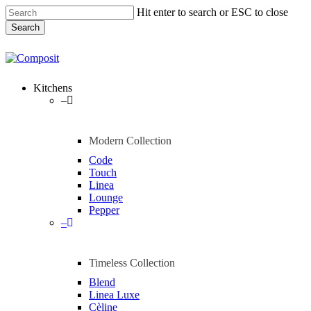
Skip
Hit enter to search or ESC to close
to
Search
main
content
Close
Search
Menu
Kitchens
–
Modern Collection
Code
Touch
Linea
Lounge
Pepper
–
Timeless Collection
Blend
Linea Luxe
Cèline