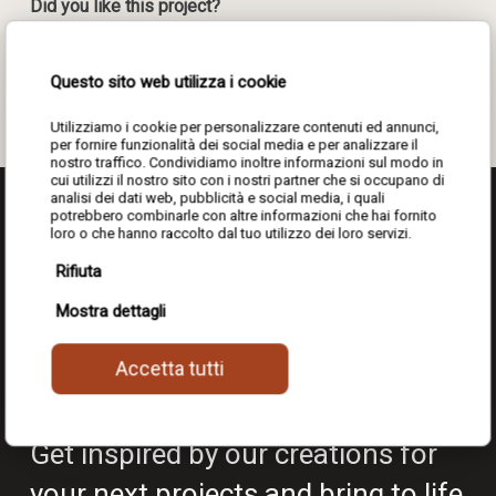
Did you like this project?
Share
0
Questo sito web utilizza i cookie
Utilizziamo i cookie per personalizzare contenuti ed annunci,
per fornire funzionalità dei social media e per analizzare il
nostro traffico. Condividiamo inoltre informazioni sul modo in
cui utilizzi il nostro sito con i nostri partner che si occupano di
analisi dei dati web, pubblicità e social media, i quali
potrebbero combinarle con altre informazioni che hai fornito
loro o che hanno raccolto dal tuo utilizzo dei loro servizi.
Rifiuta
Mostra dettagli
Our best projects
Accetta tutti
Get inspired by our creations for
your next projects and bring to life