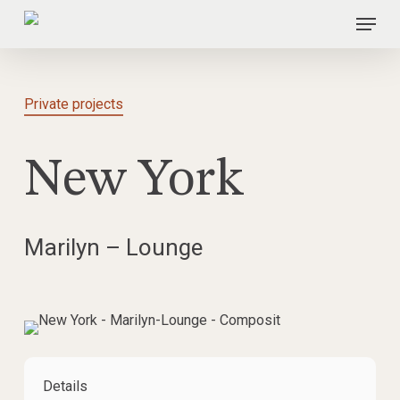
Skip
Menu
to
main
content
Private projects
New York
Marilyn – Lounge
Details