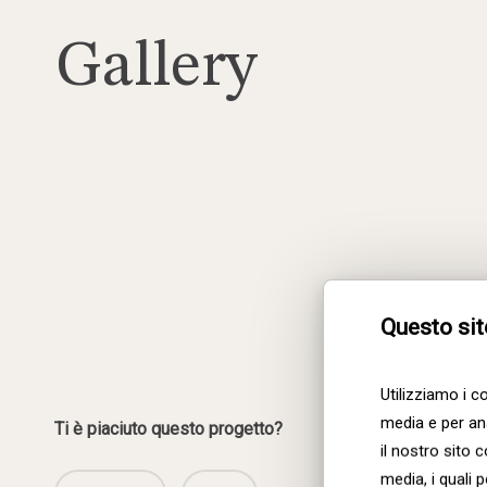
Gallery
Tigertail_options_184
Tigertail_options_188
Questo sit
Utilizziamo i c
media e per ana
Ti è piaciuto questo progetto?
il nostro sito 
media, i quali