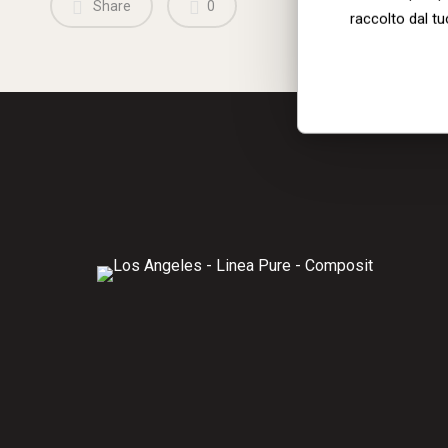
Share
0
raccolto dal tuo