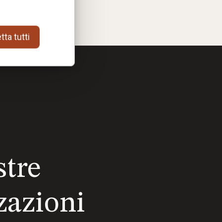
ta tutti
stre
zazioni