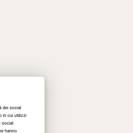
Tigertail_options_140
Tigertail_options_186
à dei social
in cui utilizzi
e social
che hanno