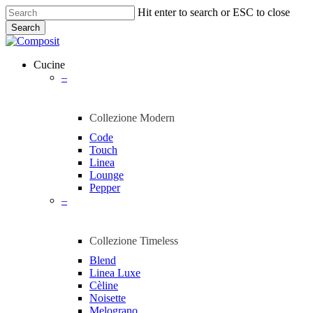
Skip
Hit enter to search or ESC to close
to
Search
main
Close
content
Search
Menu
Cucine
–
Collezione Modern
Code
Touch
Linea
Lounge
Pepper
–
Collezione Timeless
Blend
Linea Luxe
Cèline
Noisette
Melograno