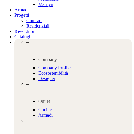
Marilyn
Armadi
Progetti
Contract
Residenziali
Rivenditori
Cataloghi
–
Company
Company Profile
Ecosostenibilità
Designer
–
Outlet
Cucine
Armadi
–