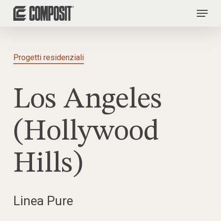
Skip
Menu
to
main
content
Progetti residenziali
Los Angeles
(Hollywood
Hills)
Linea Pure