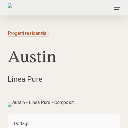
Skip
Menu
to
main
content
Progetti residenziali
Austin
Linea Pure
Dettagli